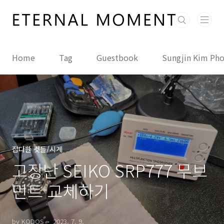
본문 바로가기
Home
Tag
Guestbook
Sungjin Kim Ph
잡다한 것들/시계
고장난 SEIKO SRP777 무브
먼트 교체하기
by KODOS
2023. 7. 9.