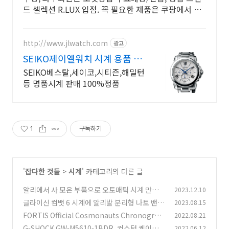
드 셀렉션 R.LUX 입점. 꼭 필요한 제품은 쿠팡에서 더
저렴하게, 로켓배송으로 더 빠르게!
http://www.jlwatch.com
광고
SEIKO제이엘워치 시계 용품 상
시 할인!
SEIKO베스탈,세이코,시티즌,해밀턴
등 명품시계 판매 100%정품
1
구독하기
'
잡다한 것들
>
시계
' 카테고리의 다른 글
알리에서 사 모은 부품으로 오토매틱 시계 만들기
2023.12.10
글라이신 컴뱃 6 시계에 알리발 분리형 나토 밴드
2023.08.15
(0)
장착하기
FORTIS Official Cosmonauts Chronograp
2022.08.21
(0)
h 오버홀 영상
G-SHOCK GW-M5610-1BDR, 커스텀 케이스
2022.06.12
(0)