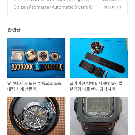
교체하기
Citizen Promaster Automatic Diver's Wat
2022.05.01
(0)
ch - NY0040-50E 리뷰
(4)
관련글
알리에서 사 모은 부품으로 오토
글라이신 컴뱃 6 시계에 알리발
매틱 시계 만들기
분리형 나토 밴드 장착하기