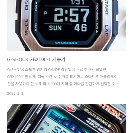
Lug Size: 20mm Lug to Lug Size: 52.5mm Weight without strap:
9..
G-SHOCK GBX100-1 개봉기
G-SHOCK 스포츠 워치의 G-LIDE 라인업에 새로 추가된 모델인
GBX100은 만조 및 썰물 시간 및 수위를 표시하고 스마트폰 애플리케이
션을 사용하여 전 세계 약 3,300개 지역 중 하나를 간단하게 선택할 수 있
는 기능을 갖추고 있다. 넓은 시계창과 고화질 MIP(Memory In Pixel)
2022. 2. 3.
LCD는 타이드 그래프, 문데이터, 만조와 썰물 시간, 일출과 일몰 시간 등
표준 기능의 디스플레이 가독성을 향상시키고 운동 측정 기능(거리, 속
도, 속도, 랩, 피치)과 같은 현재 상태에 대한 중요한 정보를 한 눈에 볼 수
있게 해준다. 이들 모델의 베젤은 수지와 금속으로 만들어져 수중 암석의
충격을 더 잘 견딜 수 있도록 했으며 베젤 표면에는 스테인리스 스틸 커