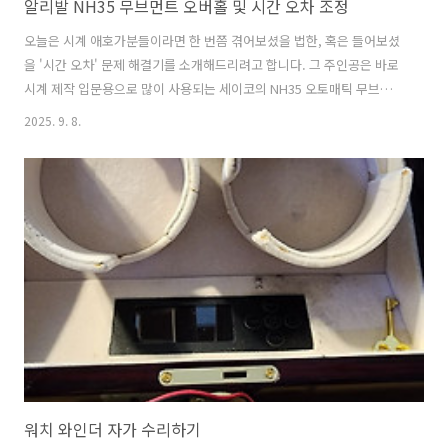
알리발 NH35 무브먼트 오버홀 및 시간 오차 조정
오늘은 시계 애호가분들이라면 한 번쯤 겪어보셨을 법한, 혹은 들어보셨
을 '시간 오차' 문제 해결기를 소개해드리려고 합니다. 그 주인공은 바로
시계 제작 입문용으로 많이 사용되는 세이코의 NH35 오토매틱 무브먼트
입니다. 어느 날 갑자기 동작이 정상적이지 않아, 정확한 시간을 알려주
2025. 9. 8.
지 못하는 상태가 되었죠. 1. 문제 진단: 타임그래퍼로 확인한 무브먼트
의 건강 상태 (사진 1)문제 해결의 시작은 정확한 진단입니다. 시계의 심
장이라 할 수 있는 무브먼트의 상태를 파악하기 위해 '타임그래퍼
(Timegrapher)'라는 전문 장비를 사용했습니다.사진 1에서 타임그래퍼
화면을 보시면 처음 무브먼트를 측정했을 때의 수치가 보입니다.-11s/d:
하루에 11초 느리게 가는 것을 의미합니다. (일 오차)\195°: ..
워치 와인더 자가 수리하기