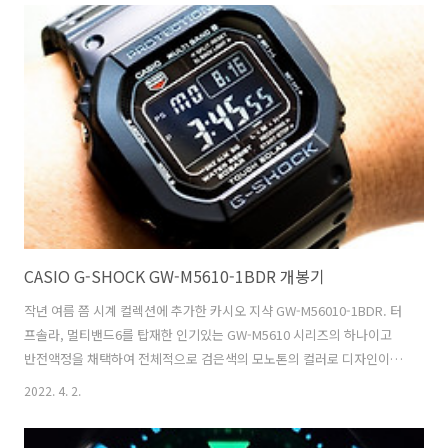
drive 무브먼트가 탑재된 시계의 생산으로 변화하고 있다는 점을 고려할
때, 시티즌이 현재 생산 중인 몇 안 되는 기계식 시계 중의 하나이다. 시계
사양: 케이스 재질 : 316L 스테인리스 스틸 케이스 직경(mm) : 42.0 케이
스 길이 (mm) : 48.0 케이스 두께(mm) : 12.0 크리스털 재질: 미네랄 다
이얼 색상: 블랙 스크루..
CASIO G-SHOCK GW-M5610-1BDR 개봉기
작년 여름 쯤 시계 컬렉션에 추가한 카시오 지샥 GW-M56010-1BDR. 터
프솔라, 멀티밴드6를 탑재한 인기있는 GW-M5610 시리즈의 하나이고
반전액정을 채택하여 전체적으로 검은색의 모노톤의 컬러로 디자인이
멋지다. 사양은 기존 GW-M5610 시리즈와 동일하다.
2022. 4. 2.