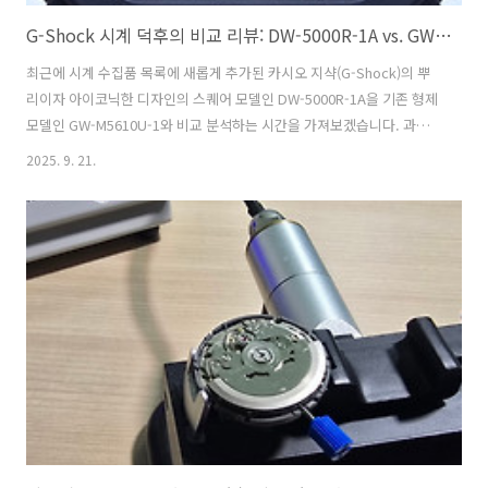
G-Shock 시계 덕후의 비교 리뷰: DW-5000R-1A vs. GW-M5610U-1
최근에 시계 수집품 목록에 새롭게 추가된 카시오 지샥(G-Shock)의 뿌
리이자 아이코닉한 디자인의 스퀘어 모델인 DW-5000R-1A을 기존 형제
모델인 GW-M5610U-1와 비교 분석하는 시간을 가져보겠습니다. 과연
당신의 손목에는 어떤 지샥이 더 잘 어울릴까요? 첫 번째 주자: 지샥의 오
2025. 9. 21.
리지널리티, DW-5000R-1ADW-5000R-1A는 단순한 시계가 아닙니다.
지샥의 30년 역사를 기념하며 출시된 '오리진(Origin)' 시리즈 중 하나
로, 1983년 탄생한 최초의 지샥 DW-5000C의 정신을 계승한 모델입니
다. 1. 출시 배경 및 역사1983년, 개발자 키쿠오 이베(Kikuo Ibe)는 '떨어
뜨려도 깨지지 않는 시계'를 목표로 3중 보호 구조, 올 우레탄 일체형 베
젤, 모든 방향에서의 충..