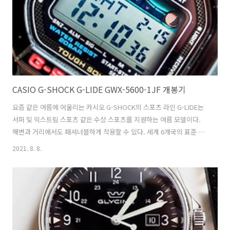
버에 헤어라인과 연마 마감으로 우아한 강인함..
CASIO G-SHOCK G-LIDE GWX-5600-1JF 개봉기
요즘 같은 여름에 어울리는 카시오 G-SHOCK의 스포츠 라인 G-LIDE는
서퍼 및 익스트림 스포츠 같은 수상 스포츠를 지원하는 여름 모델이다.
해변과 거리에서도 패셔너블하게 착용할 수 있다. 세계 6개국의 표준 전
파를 수신하는 전파 솔라 기능을 탑재하고 있고 세계 주요 100개 포인트
2021. 8. 8.
의 조수간만 데이터와 월령 데이터를 미리 설정하고, 세계의 바다에서 서
핑을 즐길 수 있다. 컴팩트 한 5600 형의 블랙 바디에 광택이 있는 케이스
를 적용하였고 밴드는 효과적인 격자 모양의 디자인이 인쇄되어 있다. 월
드 타임 월드 타임 : 세계 48 도시 (31 타임 존, 섬머 타임 설정 기능) +
UTC (세계 협정시)의 시각 표시 문 데이터 문 데이터 (월령 · 달의 형태
표시) 타이드 그래프 타이드 그래프 (조수 방..