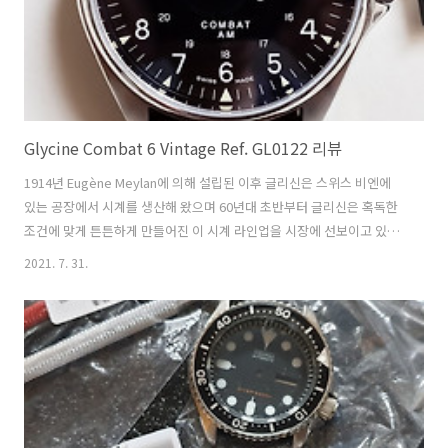
Glycine Combat 6 Vintage Ref. GL0122 리뷰
1914년 Eugène Meylan에 의해 설립된 이후 글리신은 스위스 비엔에
있는 공장에서 시계를 생산해 왔으며 60년대 초반부터 글리신은 혹독한
조건에 맞게 튼튼하게 만들어진 이 시계 라인업을 시장에 선보이고 있다.
컴뱃 시계는 고전적인 디자인, 강인함과 신뢰성이 돋보이며 오랜 세월 동
2021. 7. 31.
안, 이 라인업은 군과 스포츠계에서 변함없는 인기를 누려왔다. GL0122
는 316L 스테인리스 스틸 케이스로 제작되었으며, 오리지널 밀리터리 스
타일의 다이얼 레이아웃과 스위스 자동 무브먼트를 탑재하고 있다.
43mm, 10.9mm 두께로 모든 손목 사이즈에서 편안함을 느끼면서도 스
포츠 워치 테마와 조화를 유지한다. 49mm 길이의 짧은 러그와 독특한
하향 곡면 러그는 마치 손목시계가 장갑처럼 손목을 감싸는 편안한 착
용..