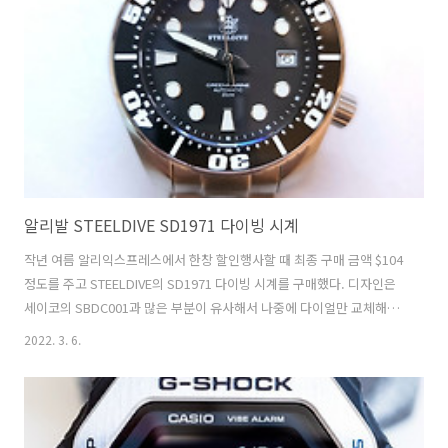
존 다이얼의 야광과 달리 색상은 초록색이다. 오히려 오리지널의 전체 파
란색 야광보다 더 나아 보인다. 브레이슬릿까지 장착하고 조립이 끝난 모
습.
알리발 STEELDIVE SD1971 다이빙 시계
작년 여름 알리익스프레스에서 한창 할인행사할 때 최종 구매 금액 $104
정도를 주고 STEELDIVE의 SD1971 다이빙 시계를 구매했다. 디자인은
세이코의 SBDC001과 많은 부분이 유사해서 나중에 다이얼만 교체해서
착용할 생각이었다. 아래는 당시 구매했던 구매 사이트의 스크린샷이다.
2022. 3. 6.
만듦새도 그렇게 조잡하지 않고 가격대를 생각하면 훌륭하다고 해야겠
다. 다음은 해당 웹사이트에서 발췌해온 시계의 제원이다. 베젤도 세라믹
재질이고 베젤 인덱스도 야광처리 되어 있다. 야광의 색상은 블루이다.
Model: SD1971 Brand: Steeldive Size: 45mm Thickness: 14mm