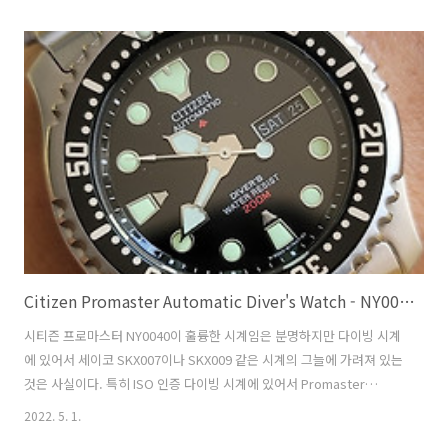
'Watch Doctor'라는 수리점을 알게 되어 수리를 진행하였다. 고장 원인
은 오래된 윤활유의 고착으로 와인딩이 제대로 되지 않는 현상이었는데,
오버홀 이후에는 처음의 컨디션 처럼 시간도 잘 맞고 와인딩에도 문제가
없었다. 다음은 워치닥터 유튜브채널에 올라온 시계 수리 영상이다.
Citizen Promaster Automatic Diver's Watch - NY0040-50E 리뷰
시티즌 프로마스터 NY0040이 훌륭한 시계임은 분명하지만 다이빙 시계
에 있어서 세이코 SKX007이나 SKX009 같은 시계의 그늘에 가려져 있는
것은 사실이다. 특히 ISO 인증 다이빙 시계에 있어서 Promaster
NY0040은 조금 더 인정받을 만하다고 생각한다. 시티즌 NY0040은
2022. 5. 1.
1997년에 출시되었고 오늘날에도 여전히 생산 중이다. 시티즌이 eco-