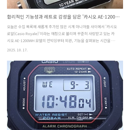
합리적인 기능성과 레트로 감성을 담은 '카시오 AE-1200WH' 언박싱 & 리뷰: 일명 '카시오 로얄'의 매력 탐구
오늘은 수집 목록에 새롭게 추가된 많은 시계 마니아들 사이에서 '카시오
로얄(Casio Royale)'이라는 애칭으로 불리며 꾸준히 사랑받고 있는 카
시오 AE-1200WH 모델의 언박싱부터 외관, 기능을 살펴보는 시간을 갖
겠습니다. 1. 외관시계 본체에 명시된 특징들을 통해 이 시계가 어떤 가치
2025. 10. 17.
를 추구하는 모델인지 짐작할 수 있습니다. "10 YEAR BATTERY",
"WORLD TIME (31TZ / 48 Cities)", "5 Alarms", "100m Water
Resistant"와 같은 문구들은 이 시계가 장시간 지속되는 배터리 수명,
전 세계 어디서든 시간을 확인할 수 있는 월드타임 기능, 일상생활을 위
한 다중 알람, 그리고 넉넉한 방수 성능을 강조하고 있음을 보여줍니다.
이는 카시오가 추구하..