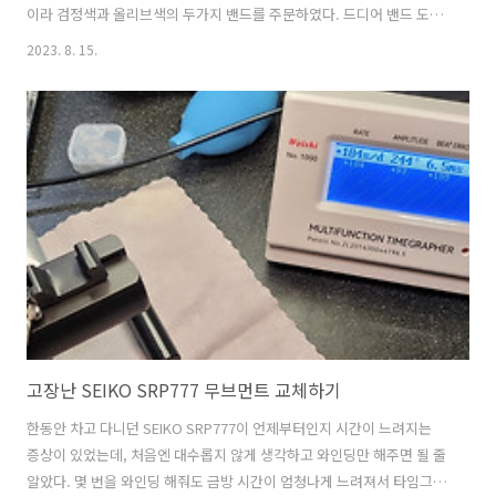
이라 검정색과 올리브색의 두가지 밴드를 주문하였다. 드디어 밴드 도착
해서 글라이신 컴뱃 6에 검정색 밴드를 우선 장착해 주었다. 알리에서 막
2023. 8. 15.
배송 온 두가지 색의 분리형 나토밴드. 만듦새도 좋고 두께도 너무 얇지
않고 두툼해서 좋은 것 같다. 먼저 검정색 밴드의 사진들이다. 스프링바
는 퀵릴리스 형태라서 장착이 간편하다. 두번째는 올리브색상의 밴드. 현
재 올리브색 나토밴드가 장착되어 있는 글라이신 컴뱃 6 시계. 기존 나토
밴드와 스프링바를 분리하고 새로 구매한 검정색 분리형 나토밴드를 장
착.
고장난 SEIKO SRP777 무브먼트 교체하기
한동안 차고 다니던 SEIKO SRP777이 언제부터인지 시간이 느려지는
증상이 있었는데, 처음엔 대수롭지 않게 생각하고 와인딩만 해주면 될 줄
알았다. 몇 번을 와인딩 해줘도 금방 시간이 엄청나게 느려져서 타임그래