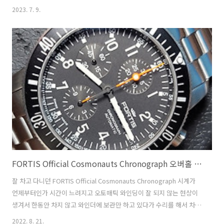
퍼로 검사해 보니 무브먼트 상태가 생각보다 좋지 않았다. 무브먼트를 오
2023. 7. 9.
버홀 해보거나 수리를 해야 하는데 그 비용이면 조금 더 보태서 시계를
새로 사는게 나을 수도 있으니 한동안 고민을 했다. 몇 일 고민 끝에 알리
익스프레스에서 NH36A 무브먼트를 주문하여 교체하기로 결정하였다.
타임그래퍼로 확인해보면 일오차도 심하고 비트에러도 오차범위 밖이
다. 시계 백케이스를 열고 헤어스프링 부분의 오차 조정 레버를 이용해서
조정해 보지만 이번엔 진동각이 너무 낮아진다. 아무래도 조정해서 해결
될 문제는 아닌..
FORTIS Official Cosmonauts Chronograph 오버홀 영상
잘 차고 다니던 FORTIS Official Cosmonauts Chronograph 시계가
언제부터인가 시간이 느려지고 오토매틱 와인딩이 잘 되지 않는 현상이
생겨서 한동안 차지 않고 와인더에 보관만 하고 있다가 수리를 해서 차기
로 마을 먹고 사무실 근처의 시계 수리점을 찾던 중에 평이 괜찮은
2022. 8. 21.