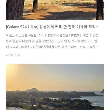
[Galaxy S24 Ultra] 강릉에서 커피 한 잔의 여유와 추억을 담다
오랜만에 답답한 서울을 벗어나 강릉으로 출장을 다녀왔다. 예전에 평창
동계 올림픽 때문에 몇 달을 생활했던 곳인데 안 온 사이에 많은 곳이 변
해 있었다. 하지만 시원한 바닷가의 풍경은 예전 그대로...출장 일정을 모
두 마치고 바다도 보고 커피도 마시면서 여유를 즐기는 힐링의 시간을 가
2025. 7. 3.
졌다. 강릉에서 찍은 사진들을 보면서 그날의 기억을 되짚어 볼까...강릉
은 역시 언제 와도 좋은 곳인 것 같다. 맛있는 커피도 마시고, 예쁜 바다도
보고, 완벽한 출장이었다! 경포호에서 바라본 일몰. 노을이 너무 예뻐서
한참을 멍하니 바라봤다. 로또 1등 당첨되서 매일 이렇게 놀러 다니면서
살고 싶은... 소나무 숲 사이로 보이는 바다. 사람도 별로 없고 조용해서
너무 좋았어. 돗자리 펴고 앉아서 파도 소리 들으면서 삼겹..