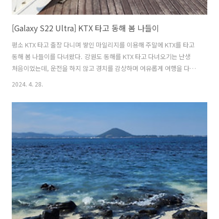
[Galaxy S22 Ultra] KTX 타고 동해 봄 나들이
평소 KTX 타고 출장 다니며 쌓인 마일리지를 이용해 주말에 KTX를 타고
동해 봄 나들이를 다녀왔다. 강원도 동해를 KTX 타고 다녀오기는 난생
처음이었는데, 운전을 하지 않고 경치를 감상하며 여유롭게 여행을 다녀
오니 한결 재미있었다.보유하고 있는 마일리지에 조금 더 보태서 KTX-이
2024. 4. 28.
음의 특실을 이용했는데 시설이 기존 KTX 보다 좋아 보였다. 차창 밖으
로 보이기 시작하는 파란 동해 바다 풍경... 동해역에서 시내버스를 타고
시청 로터리 부근에서 내려서 최애 냉면집인 '냉면권가'로 향하면서 보이
는 동해 시내 풍경 드디어 2년 만에 맛보는 냉면권가의 고소하고 시원한
육수가 일품인 평양냉면. 언제 또 올지 몰라서 사리까지 추가로... 냉면
을 먹고 묵호까지 걸어가던 중에 만난 벚꽃 만발한 정자. 기..