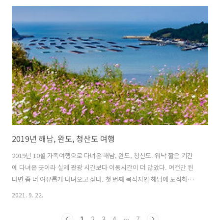
2019년 해남, 완도, 청산도 여행
2019년 10월 가족여행으로 다녀온 해남, 완도, 청산도. 워낙 짧은 기간
에 다녀온 곳이라 실제 관광 시간보다 이동시간이 더 많았다. 여건만 된
다면 좀 더 여유롭게 다녀오고 싶다. 첫 번째 목적지인 해남에 도착하자
마자 점심을 먹으러 들린 '천일식당'. 상다리 휘어지게 한 상 푸짐하게 먹
2021. 9. 22.
고 다음 목적지로... 해남에서 점심을 마치고 들린 다음 목적지는 바로 고
산 윤선도 유물 전시관. 아이들 역사 공부 겸 들려서 윤선도의 일생과 업
1
2
3
4
···
7