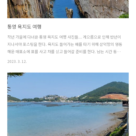
통영 욕지도 여행
작년 가을에 다녀온 통영 욕지도 여행 사진들... 게으름으로 인해 반년이
지나서야 포스팅을 한다. 욕지도 들어가는 배를 타기 위해 삼덕항의 영동
해운 매표소에 표를 사고 차를 싣고 들어갈 준비를 한다. 남는 시간 동안
충무김밥으로 점심도 해결하고... 드디어 배에 승선하고 욕지도를 향해
2023. 3. 12.
출발... 배가 욕지도에 도착하여 차를 타고 내릴 준비 처음으로 찾아간 곳
은 펜션블루씨 앞의 출렁다리 두번째도 출렁다리, 네이버지도 상에 출렁
다리입구로 검색되는 곳이다. 출렁다리 위에서 내려다본 입구 욕지고메
원에서 고구마도넛을 맛보려 했지만 이미 매진, 시원한 아이스커피 한 잔
하고 언덕 밑의 출렁다리를 보러 내려 갔다온다. 출렁다리에서 내려다본
풍경이 멋지다. 스마트폰의 파노라마 기능으로 찍어본 와이드샷 어느 해
변에 한가로..