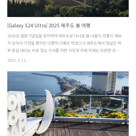
[Galaxy S24 Ultra] 2025 제주도 봄 여행
2025년 결혼기념일을 맞이하여 제주도로 다녀온 봄 나들이.강풍이 예보
가 있어서 걱정을 했지만 다행히 이륙은 하였으나 제주도에서 첫날은 하
루 종일 내리는 비로 점심 식사를 위한 식당과 카페 외에는 방문한 곳이
없었다.저녁은 호텔 방에서 치킨을 시켜 간단한 치맥으로 마무리.둘째날
2025. 5. 11.
은 다행히 날씨가 화창하게 개어 커피박물관을 방문하여 커피 강습도 받
고 직접 내린 맛있는 커피도 마시며 오전을 보냈다.애매한 비행기 시간
때문에 해변만 간단하게 둘러본 후 늦은 점심을 먹고 바로 공항으로... 제
주도에 도착 후 점심을 먹기 위해 처음으로 들린 고기국수집. 제주도 올
때 마다 항상 들리는 곳. 비가 내리는 관계로 들리게 된 카페 무로이. 독특
한 건축 스타일이 눈에 띈다. 다음 날 화창하게 개어 있는 하늘. 호텔 주..