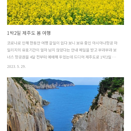
1박2일 제주도 봄 여행
코로나로 인해 한동안 여행 갈일이 없다 보니 보유 중인 아시아나항공 마
일리지의 유효기간이 얼마 남지 않았다는 안내 메일을 받고 부랴부랴 보
너스 항공권을 4달 전부터 예매해 두었는데 드디어 제주도로 1박2일 여
행을 다녀왔다. 오랜만에 비행기 창가에서 예쁜 구름 사진도 찍어주고...
2023. 5. 29.
제주공항 착륙 직전 장난감 집 같은 제주의 모습도 찍어 주었다. 새벽 비
행기를 타고 갔기 때문에 아침식사부터 해결하러 골막식당에서 고기국
수를 먹었다. 처음으로 들린 곳은 곽지해수욕장. 에메랄드빛 푸른 바다를
보니 약간은 힐링이 되는 느낌이었다. 다음은 웨이뷰라는 카페에서 베이
커리와 커피를 후식으로 먹으면서 노란 유채꽃밭 풍경도 즐기고... 실내
는 노출 콘크리트의 심플하고 넓은 인테리어 형태로 되어 있다. 후식을
즐기고 다음으로 ..