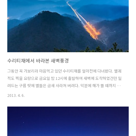
수리티재에서 바라본 새벽풍경
그동안 꼭 가보리라 마음먹고 있던 수리티재를 얼마전에 다녀왔다. 별궤
적도 찍을 요량으로 금요일 밤 12시에 출발하여 새벽에 도착하였건만 밀
려드는 구름 탓에 별들은 금새 사라져 버려다. 덕분에 해가 뜰 때까지 아
직 추운 날씨에 벌벌 떨면서 기다릴 수 밖에 없었는데 가는 날이 장날이
2013. 4. 6.
라고 안개가 몰려오고 있었다. 두텁게 낀 안개 때문에 제대로 된 일출과
멋진 여명은 볼 수 없었고 대신 아침안개 낀 능선이 있는 풍경만 담을 수
있었다. 날씨가 좀 더 따뜻해지고 하늘색이 좀 더 멋질 때 다시 한 번 가보
고 싶다.