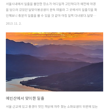
서울시내에서 일출을 볼만한 장소가 어디일까 고민하다가 예전에 야경
을 담으러 갔었던 달맞이봉공원이 문득 떠올라 그 곳에서의 일출각을 확
인해보니 충분히 일출을 볼 수 있을 것 같아 아침 일찍 다녀왔다.달맞이
봉공원은 옥수역에서 도보로 15분 정도면 꼭대기까지 오를 수 있을 정도
2013. 11. 2.
로 가깝고 나지막한 곳에 위치해 있는데 그래도 청담대교, 영동대교, 성
수대교, 동호대교, 한남대교가 한눈에 내려다 보이는 멋진 조망을 가지고
있다. 야간에 강변북로의 자동차 궤적을 담기에도 좋은 곳이다.자리를 잡
고 여명을 담으며 조금 기다리니 황금 불덩어리 같은 태양이 산너머에서
부터 모습을 나타낸다...항상 보기 좋은 광경이다..
예빈산에서 맞이한 일출
서울 근교에 있고 풍경이 멋진 까닭에 자주 찾는 소화묘원의 뒤편에 있는