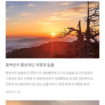
단지 전경에 담을 만한 물체가 없었다는 것이 아쉽긴 하지만...날이 밝기
시작하면서 아주 두껍게 드리운 구름 때문에 제대로된 일출은 없었다...
함백산의 환상적인 여명과 일출
함백산의 일출에 도전한지 꼭 세번쨰만에 드디어 일출을 보고야 말았다.
그동안은 짙은 안개와 비 때문에 번번이 실패했었는데 밤잠 설치면서 도
전한지 꼭 세번만에 가슴 뛰는 일출이었다. 한밤 중에 도착했을 때 짙은
안개로 걱정을 많이 했는데 차에서 잠시 눈 붙이며 자다가 멀리 지평선에
2013. 8. 24.
서부터 오렌지빛으로 물드는 여명에 깜짝 놀라 눈을 뜨고 혼비백산해서
가방과 삼각대를 들고 생각해 두었던 장소로 정신없이 달려갔다.그렇게