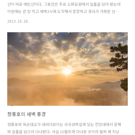
산이 바로 예빈산이다. 그동안은 주로 소화묘원에서 일출을 담아 왔는데
이번에는 큰 맘 먹고 새벽3시에 도착해서 깜깜하고 경사가 가파른 산길
을 열심히 올라서 시야가 탁 트인 곳에서 일출을 맞이했다.땀흘린 덕분에
2013. 10. 28.
멋진 풍경이 펼쳐진 자리를 일찍 잡을 수 있었는데 또다시 하긴 힘들 것
같다. 동이 트기 시작하면서 시간이 지남에 따라 시시각각 변하는 하늘의
색깔과 흘러가는 구름이 만드는 멋진 광경은은 직접 보지 못한 사람이라
면 아무리 얘기해줘도 이해하지 못할 것이다...
청풍호의 새벽 풍경
청풍호와 옥순대교가 내려다보이는 괴곡성벽길에 있는 전망대에서 운해
와 일출을 담으러 다녀왔다. 사실 10월초에 다녀온 곳이라 벌써 꽤 지났