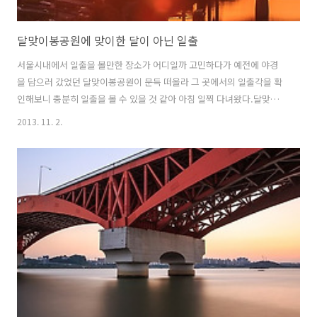
달맞이봉공원에 맞이한 달이 아닌 일출
서울시내에서 일출을 볼만한 장소가 어디일까 고민하다가 예전에 야경
을 담으러 갔었던 달맞이봉공원이 문득 떠올라 그 곳에서의 일출각을 확
인해보니 충분히 일출을 볼 수 있을 것 같아 아침 일찍 다녀왔다.달맞이
봉공원은 옥수역에서 도보로 15분 정도면 꼭대기까지 오를 수 있을 정도
2013. 11. 2.
로 가깝고 나지막한 곳에 위치해 있는데 그래도 청담대교, 영동대교, 성
수대교, 동호대교, 한남대교가 한눈에 내려다 보이는 멋진 조망을 가지고
있다. 야간에 강변북로의 자동차 궤적을 담기에도 좋은 곳이다.자리를 잡
고 여명을 담으며 조금 기다리니 황금 불덩어리 같은 태양이 산너머에서
부터 모습을 나타낸다...항상 보기 좋은 광경이다..