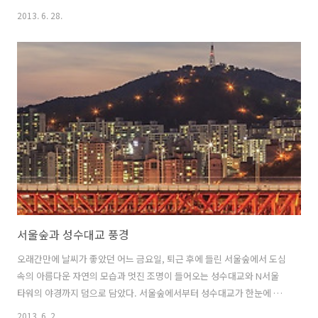
뿌연 헤이즈가 잔뜩 끼는 바람에 지평선부터 올라오는 가장 큰 모습의 달
2013. 6. 28.
을 찍는데는 실패했다. 뿌연 하늘을 뚫고 한참 위로 올라왔을 때 발견해
서 마음 속으로 그리고 있던 구도로 담는데 차질이 생겼다. 그래도 다행
히 그 뿌연 하늘 사이로 모습을 나타내서 간신히 찍을 수 있었는데 그것
도 잠시 이내 구름 뒤로 숨고 말아버렸다.다음 달인 7월 22일에도 제법
크다고 하니 한달만 참고 기다리는 수 밖에...
서울숲과 성수대교 풍경
오래간만에 날씨가 좋았던 어느 금요일, 퇴근 후에 들린 서울숲에서 도심
속의 아름다운 자연의 모습과 멋진 조명이 들어오는 성수대교와 N서울
타워의 야경까지 덤으로 담았다. 서울숲에서부터 성수대교가 한눈에 보
이는 구름다리까지는 양복에 구두를 신고 걷기에는 조금 먼 느낌이 들었
2013. 6. 2.