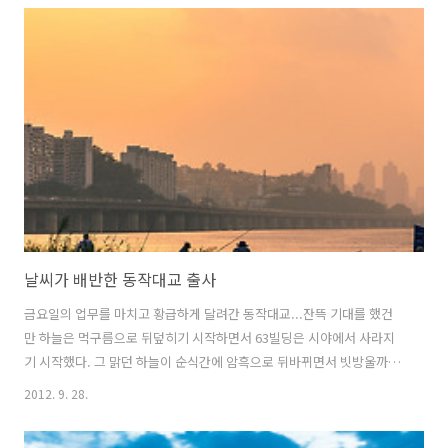
고 강바람도 차서 콧물도 줄줄 흐르기 시작하고...정말 왕짜증이었다..강
변에서 거의 3시간을 서서 바람을 맞았더니 너무 추웠다. 7시 40분경 포
기하고 집으로 발걸음을 돌려서 3분의 2쯤 서울숲을 향해 걸어나올 무
렵, 성수대교의 조명이 켜지기 시작했다. 순간 갈등에 빠져 발걸음도 주
춤주춤...역시 무리였다. 그냥 구름다리 위에서 강변북로 위의 자동차 궤
적만 찍고 ..
날씨가 배반한 동작대교 출사
금요일의 업무를 마치고 황급하게 달려간 동작대교...잔뜩 기대를 했건
만 하늘은 먹구름으로 뒤덮히기 시작하면서 63빌딩은 시야에서 사라지
기 시작했다. 그 맑던 하늘이 순식간에 암흑으로 뒤바뀌면서 빗방울까지
떨어지기 시작...하는 수 없이 절망, 실망을 뒤로 하고 부랴부랴 가방을
2012. 9. 28.
싸서 저녁을 먹으러 철수...다시 도전해야할 곳 리스트에 또 다시 오른 동
작대교...