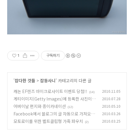
1
구독하기
'
잡다한 것들
>
잡동사니
' 카테고리의 다른 글
캐논 EF렌즈 마이크로사이트 이벤트 당첨!!
2010.11.05
(14)
게티이미지(Getty Images)에 등록한 사진이 드
2010.07.28
디어 팔리다!
어버이날 편지와 종이카네이션
2010.05.10
(5)
(12)
Facebook에서 블로그의 글 자동으로 가져오기
2010.03.26
모토로이를 위한 벨트클립형 가죽 파우치
2010.03.25
(0)
(2)