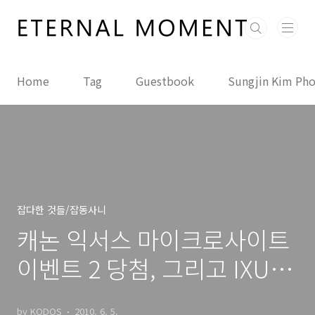
본문 바로가기
Home
Tag
Guestbook
Sungjin Kim Ph
잡다한 것들/잡동사니
캐논 익서스 마이크로사이트
이벤트 2 당첨, 그리고 IXUS
210 개봉기!
by KODOS
2010. 6. 5.