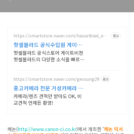
https://smartstore.naver.com/hasselblad_offic
광고
ial
핫셀블라드 공식수입원 게이트
비젼
핫셀블라드 공식스토어 게이트비젼
핫셀블라드의 다양한 소식을 빠르게
만나보세요
https://smartstore.naver.com/geosung29
광고
중고카메라 전문 거성카메라 재
구매율 높은 매장!
카메라/렌즈 견적만 받아도 OK, 비
교견적 언제든 환영!
캐논(
http://www.canon-ci.co.kr
)에서 개최한 '
캐논 익서