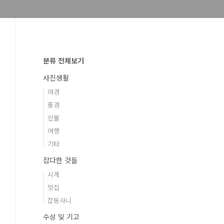
분류 전체보기
사진생활
야경
풍경
인물
여행
기타
잡다한 것들
시계
맛집
잡동사니
수상 및 기고