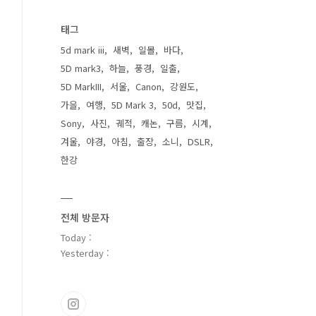
태그
5d mark iii
새벽
일몰
바다
5D mark3
하늘
풍경
일출
5D MarkIII
서울
Canon
강원도
가을
여행
5D Mark 3
50d
맛집
Sony
사진
궤적
캐논
구름
시계
겨울
야경
아침
출장
소니
DSLR
한강
전체 방문자
Today :
Yesterday :