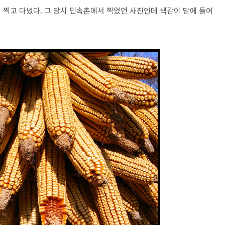
열심히 찍고 다녔다. 그 당시 민속촌에서 찍었던 사진인데 색감이 맘에 들어