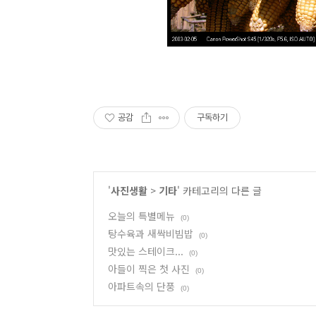
공감
구독하기
'
사진생활
>
기타
' 카테고리의 다른 글
오늘의 특별메뉴
(0)
탕수육과 새싹비빔밥
(0)
맛있는 스테이크...
(0)
아들이 찍은 첫 사진
(0)
아파트속의 단풍
(0)