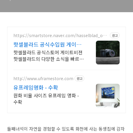
https://smartstore.naver.com/hasselblad_offic
광고
ial
핫셀블라드 공식수입원 게이트
비젼
핫셀블라드 공식스토어 게이트비젼
핫셀블라드의 다양한 소식을 빠르게
만나보세요
http://www.uframestore.com
광고
유프레임명화 - 수확
원화 비율 사이즈 유프레임 명화 -
수확
둘째녀석이 자연을 경험할 수 있도록 화천에 사는 동생집에 감자