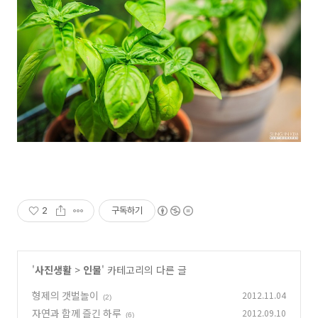
2
구독하기
'
사진생활
>
인물
' 카테고리의 다른 글
형제의 갯벌놀이
2012.11.04
(2)
자연과 함께 즐긴 하루
2012.09.10
(6)