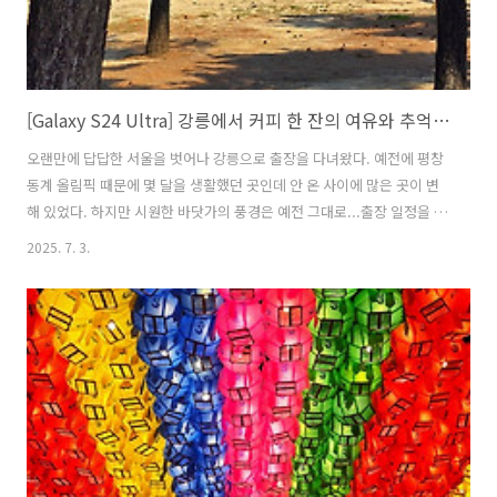
[Galaxy S24 Ultra] 강릉에서 커피 한 잔의 여유와 추억을 담다
오랜만에 답답한 서울을 벗어나 강릉으로 출장을 다녀왔다. 예전에 평창
동계 올림픽 때문에 몇 달을 생활했던 곳인데 안 온 사이에 많은 곳이 변
해 있었다. 하지만 시원한 바닷가의 풍경은 예전 그대로...출장 일정을 모
두 마치고 바다도 보고 커피도 마시면서 여유를 즐기는 힐링의 시간을 가
2025. 7. 3.
졌다. 강릉에서 찍은 사진들을 보면서 그날의 기억을 되짚어 볼까...강릉
은 역시 언제 와도 좋은 곳인 것 같다. 맛있는 커피도 마시고, 예쁜 바다도
보고, 완벽한 출장이었다! 경포호에서 바라본 일몰. 노을이 너무 예뻐서
한참을 멍하니 바라봤다. 로또 1등 당첨되서 매일 이렇게 놀러 다니면서
살고 싶은... 소나무 숲 사이로 보이는 바다. 사람도 별로 없고 조용해서
너무 좋았어. 돗자리 펴고 앉아서 파도 소리 들으면서 삼겹..