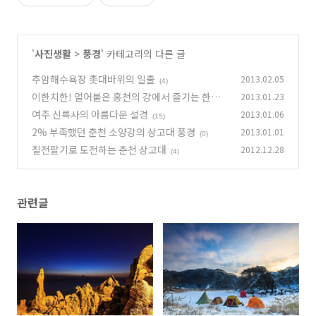
'
사진생활
>
풍경
' 카테고리의 다른 글
추암해수욕장 촛대바위의 일출
2013.02.05
(4)
이한치한! 얼어붙은 홍천의 강에서 즐기는 한겨
2013.01.23
울의 아이스다이빙
여주 신륵사의 아름다운 설경
2013.01.06
(3)
(15)
2% 부족했던 춘천 소양강의 상고대 풍경
2013.01.01
(0)
칠전팔기로 도전하는 춘천 상고대
2012.12.28
(4)
관련글