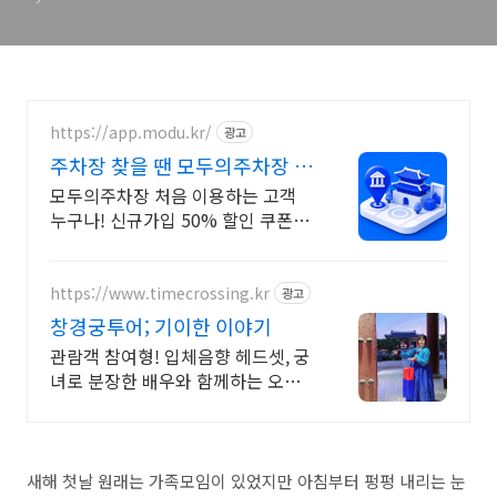
https://app.modu.kr/
광고
주차장 찾을 땐 모두의주차장 검
색부터 결제까지 한번에!
모두의주차장 처음 이용하는 고객
누구나! 신규가입 50% 할인 쿠폰 증
정
https://www.timecrossing.kr
광고
창경궁투어; 기이한 이야기
관람객 참여형! 입체음향 헤드셋, 궁
녀로 분장한 배우와 함께하는 오싹
한 시간여행
새해 첫날 원래는 가족모임이 있었지만 아침부터 펑펑 내리는 눈