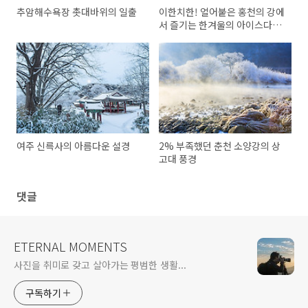
추암해수욕장 촛대바위의 일출
이한치한! 얼어붙은 홍천의 강에
서 즐기는 한겨울의 아이스다이
빙
여주 신륵사의 아름다운 설경
2% 부족했던 춘천 소양강의 상
고대 풍경
댓글
ETERNAL MOMENTS
사진을 취미로 갖고 살아가는 평범한 생활...
구독하기