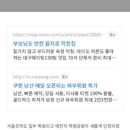
https://map.naver.com/p/entry/place/2058545
광고
204
부모님도 반한 을지로 막창집
질기지 않고 부드러운 숙성 막창. 아이도 어른도 좋아
하는 대구웨이팅150팀 맛집 70석 단체석 완비 최대
70석 완비! 구워 나와 쾌적하고 실패 없는 을지로 회식
http://m.coupang.com
광고
쿠팡 남산 매일 오픈되는 와우회원 특가
남산, 빠른 예약, 당일 사용, 미사용 티켓 100% 환불,
골드박스 최저가 보장 신규 와우회원 최대 2만3천원
쿠폰팩+5% 추가적립 혜택! 여행도 이제 쿠팡에서!
서울성곽도 일부 복원되고 예전의 백범공원이 새롭게 단장되었