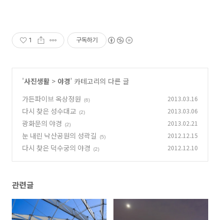
1
구독하기
'
사진생활
>
야경
' 카테고리의 다른 글
가든파이브 옥상정원
2013.03.16
(6)
다시 찾은 성수대교
2013.03.06
(2)
광화문의 야경
2013.02.21
(2)
눈 내린 낙산공원의 성곽길
2012.12.15
(5)
다시 찾은 덕수궁의 야경
2012.12.10
(2)
관련글