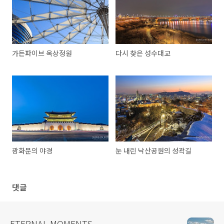
가든파이브 옥상정원
다시 찾은 성수대교
광화문의 야경
눈 내린 낙산공원의 성곽길
댓글
ETERNAL MOMENTS