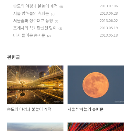
송도의 야경과 불놀이 궤적
2013.07.06
(8)
서울 밤하늘의 슈퍼문
2013.06.28
(2)
서울숲과 성수대교 풍경
2013.06.02
(2)
조계사의 석가탄신일 맞이
2013.05.19
(2)
다시 돌아온 숭례문
2013.05.18
(2)
관련글
송도의 야경과 불놀이 궤적
서울 밤하늘의 슈퍼문