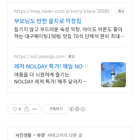
https://map.naver.com/p/entry/place/2058545
광고
204
부모님도 반한 을지로 막창집
질기지 않고 부드러운 숙성 막창. 아이도 어른도 좋아
하는 대구웨이팅150팀 맛집 70석 단체석 완비 최대
70석 완비! 구워 나와 쾌적하고 실패 없는 을지로 회식
https://nol.yanolja.com
광고
레저 NOLDAY 특가! 매일 NOL
DRAW 추첨!
여름을 더 시원하게 즐기는
NOLDAY 레저 특가! 매주 달라지는
테마 여행 할인
6
구독하기
'
사진생활
>
야경
' 카테고리의 다른 글