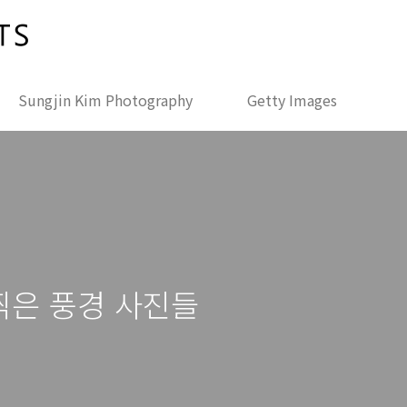
Sungjin Kim Photography
Getty Images
 찍은 풍경 사진들