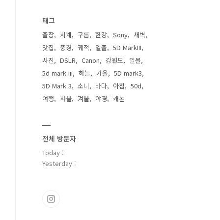
태그
출장
시계
구름
한강
Sony
새벽
맛집
풍경
궤적
일출
5D MarkIII
사진
DSLR
Canon
강원도
일몰
5d mark iii
하늘
가을
5D mark3
5D Mark 3
소니
바다
아침
50d
여행
서울
겨울
야경
캐논
전체 방문자
Today :
Yesterday :