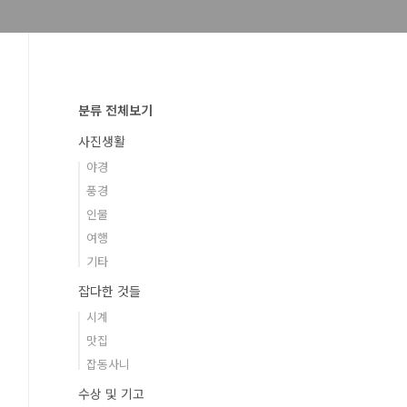
분류 전체보기
사진생활
야경
풍경
인물
여행
기타
잡다한 것들
시계
맛집
잡동사니
수상 및 기고