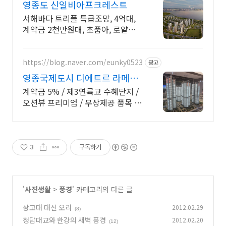
영종도 신일비아프크레스트
서해바다 트리플 특급조망, 4억대,
계약금 2천만원대, 초품아, 로얄층
선착순지정
https://blog.naver.com/eunky0523
광고
영종국제도시 디에트르 라메르
방문예약
계약금 5% / 제3연륙교 수혜단지 /
오션뷰 프리미엄 / 무상제공 품목 혜
택
3
구독하기
'
사진생활
>
풍경
' 카테고리의 다른 글
상고대 대신 오리
2012.02.29
(8)
청담대교와 한강의 새벽 풍경
2012.02.20
(12)