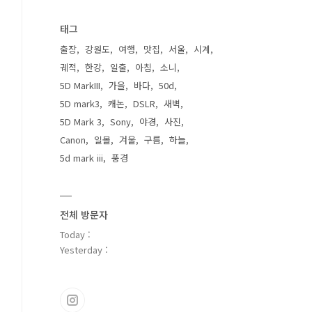
태그
출장
강원도
여행
맛집
서울
시계
궤적
한강
일출
아침
소니
5D MarkIII
가을
바다
50d
5D mark3
캐논
DSLR
새벽
5D Mark 3
Sony
야경
사진
Canon
일몰
겨울
구름
하늘
5d mark iii
풍경
전체 방문자
Today :
Yesterday :