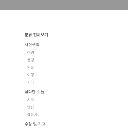
분류 전체보기
사진생활
야경
풍경
인물
여행
기타
잡다한 것들
시계
맛집
잡동사니
수상 및 기고